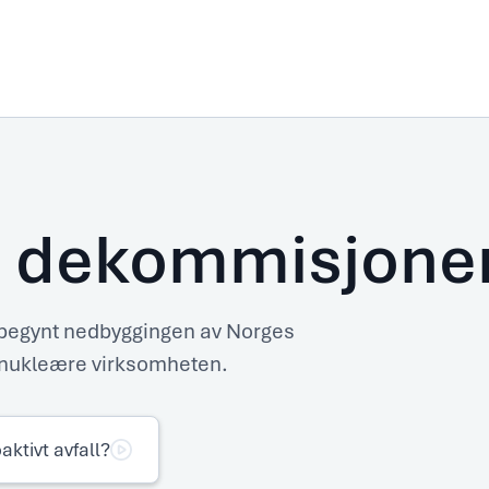
 dekom­misjone
begynt nedbyggingen av Norges
n nukleære virksomheten.
Hva
skjer
aktivt avfall?
med
radioaktivt