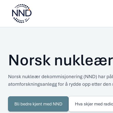
Norsk nukleær
Norsk nukleær dekommisjonering (NND) har på
atomforskningsanlegg for å rydde opp etter de
Bli
bedre
Bli bedre kjent med NND
Hva skjer med radio
kjent
med