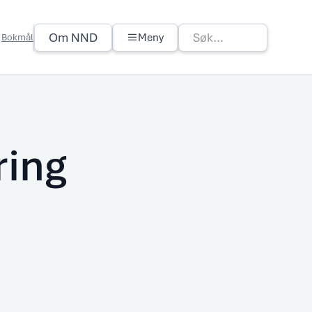
Om NND
Meny
Bokmål
ring