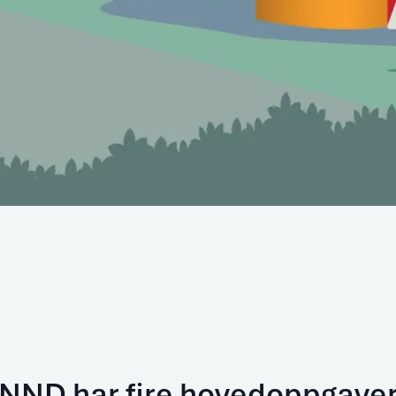
NND har fire hovedoppgave