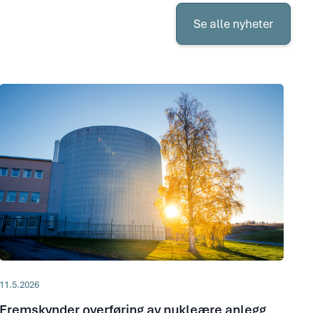
Se
alle
Se alle nyheter
nyheter
11.5.2026
Fremskynder overføring av nukleære anlegg