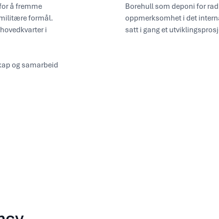
 for å fremme
Borehull som deponi for radio
 militære formål.
oppmerksomhet i det interna
hovedkvarter i
satt i gang et utviklingsprosj
skap og samarbeid
ncy