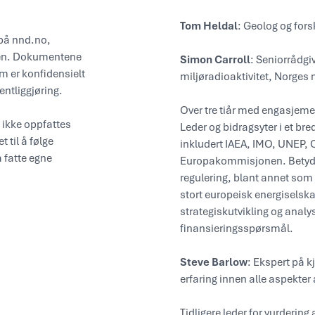
Tom Heldal
: Geolog og for
 på nnd.no,
teen. Dokumentene
Simon Carroll
: Seniorrådgiv
om er konfidensielt
miljøradioaktivitet, Norges 
entliggjøring.
Over tre tiår med engasjemen
 ikke oppfattes
Leder og bidragsyter i et br
 til å følge
inkludert IAEA, IMO, UNEP,
å fatte egne
Europakommisjonen. Betydeli
regulering, blant annet som
stort europeisk energiselska
strategiskutvikling og anal
finansieringsspørsmål.
Steve Barlow
: Ekspert på 
erfaring innen alle aspekter 
Tidligere leder for vurderi