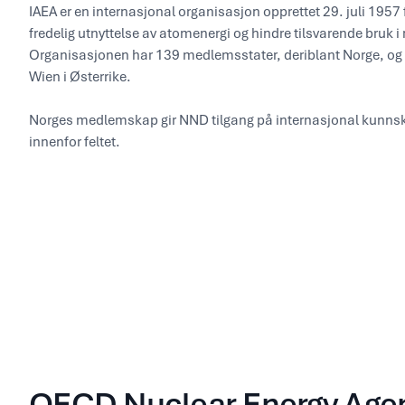
IAEA er en internasjonal organisasjon opprettet 29. juli 1957
fredelig utnyttelse av atomenergi og hindre tilsvarende bruk i
Organisasjonen har 139 medlemsstater, deriblant Norge, og 
Wien i Østerrike.
Norges medlemskap gir NND tilgang på internasjonal kunn
innenfor feltet.
OECD Nuclear Energy Age