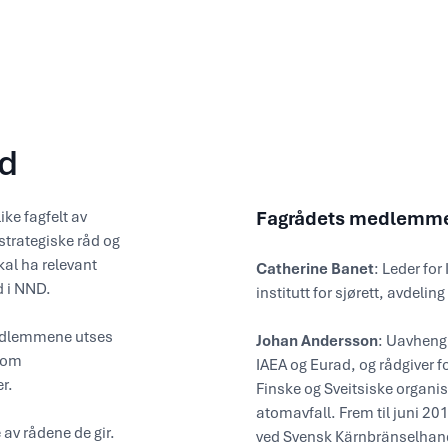
åd
Fagrådets medlemm
ke fagfelt av
trategiske råd og
kal ha relevant
Catherine Banet
: Leder for
 i NND.
institutt for sjørett, avdelin
edlemmene utses
Johan Andersson
: Uavhengi
 som
IAEA og Eurad, og rådgiver f
r.
Finske og Sveitsiske organis
atomavfall. Frem til juni 2
av rådene de gir.
ved Svensk Kärnbränselhand