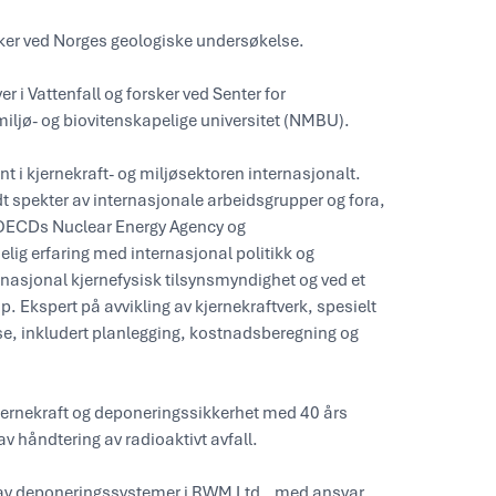
sker ved Norges geologiske undersøkelse.
er i Vattenfall og forsker ved Senter for
miljø- og biovitenskapelige universitet (NMBU).
t i kjernekraft- og miljøsektoren internasjonalt.
edt spekter av internasjonale arbeidsgrupper og fora,
 OECDs Nuclear Energy Agency og
g erfaring med internasjonal politikk og
 nasjonal kjernefysisk tilsynsmyndighet og ved et
p. Ekspert på avvikling av kjernekraftverk, spesielt
yse, inkludert planlegging, kostnadsberegning og
kjernekraft og deponeringssikkerhet med 40 års
av håndtering av radioaktivt avfall.
ng av deponeringssystemer i RWM Ltd., med ansvar