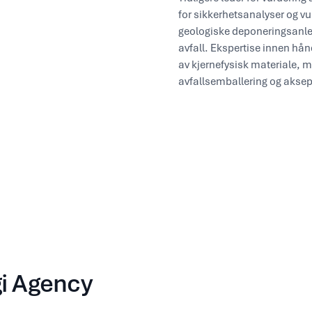
for sikkerhetsanalyser og vu
geologiske deponeringsanleg
avfall. Ekspertise innen hånd
av kjernefysisk materiale, m
avfallsemballering og akseptk
gi Agency