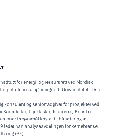
er
 Institutt for energi- og ressursrett ved Nordisk
g for petroleums- og energirett, Universitetet i Oslo.
g konsulent og seniorrådgiver for prosjekter ved
or Kanadiske, Tsjekkiske, Japanske, Britiske,
asjoner i spørsmål knytet til håndtering av
019 ledet han analyseavdelingen for kernebrensel
tering (SK)