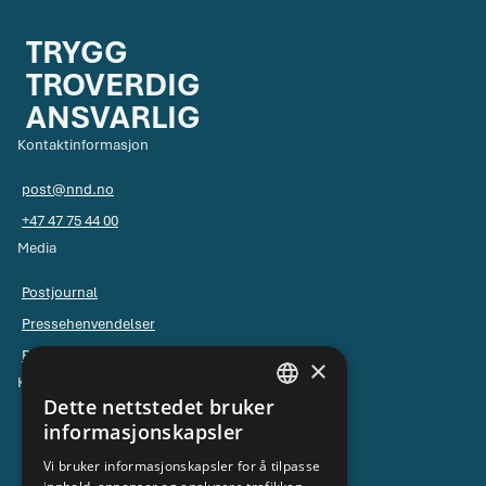
TRYGG
TROVERDIG
ANSVARLIG
Kontaktinformasjon
post@nnd.no
+47 47 75 44 00
Media
Postjournal
Pressehenvendelser
Pressebilder
×
Kontakt NND
Dette nettstedet bruker
NORWEGIAN
Ledelsen
informasjonskapsler
ENGLISH
Kontaktskjema for universell utforming
Vi bruker informasjonskapsler for å tilpasse