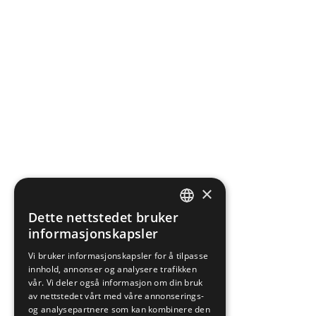
×
Dette nettstedet bruker
NORWEGIAN
informasjonskapsler
ENGLISH
Vi bruker informasjonskapsler for å tilpasse
innhold, annonser og analysere trafikken
vår. Vi deler også informasjon om din bruk
av nettstedet vårt med våre annonserings-
og analysepartnere som kan kombinere den