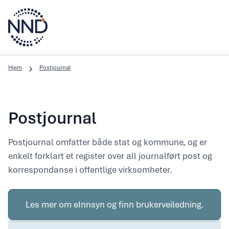
Hjem
Postjournal
Postjournal
Postjournal omfatter både stat og kommune, og er
enkelt forklart et register over all journalført post og
korrespondanse i offentlige virksomheter.
Le
m
Les mer om eInnsyn og finn brukerveiledning.
o
eI