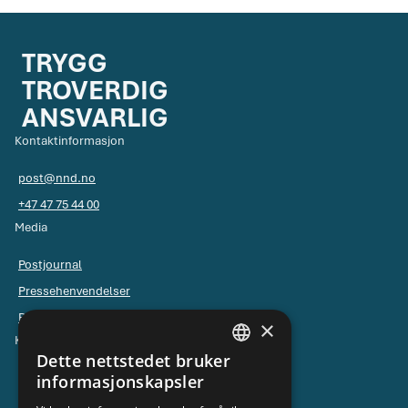
TRYGG
TROVERDIG
ANSVARLIG
Kontaktinformasjon
post@nnd.no
+47 47 75 44 00
Media
Postjournal
Pressehenvendelser
Pressebilder
×
Kontakt NND
Dette nettstedet bruker
NORWEGIAN
Ledelsen
informasjonskapsler
ENGLISH
Kontaktskjema for universell utforming