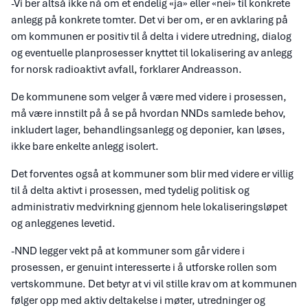
-Vi ber altså ikke nå om et endelig «ja» eller «nei» til konkrete
anlegg på konkrete tomter. Det vi ber om, er en avklaring på
om kommunen er positiv til å delta i videre utredning, dialog
og eventuelle planprosesser knyttet til lokalisering av anlegg
for norsk radioaktivt avfall, forklarer Andreasson.
De kommunene som velger å være med videre i prosessen,
må være innstilt på å se på hvordan NNDs samlede behov,
inkludert lager, behandlingsanlegg og deponier, kan løses,
ikke bare enkelte anlegg isolert.
Det forventes også at kommuner som blir med videre er villig
til å delta aktivt i prosessen, med tydelig politisk og
administrativ medvirkning gjennom hele lokaliseringsløpet
og anleggenes levetid.
-NND legger vekt på at kommuner som går videre i
prosessen, er genuint interesserte i å utforske rollen som
vertskommune. Det betyr at vi vil stille krav om at kommunen
følger opp med aktiv deltakelse i møter, utredninger og