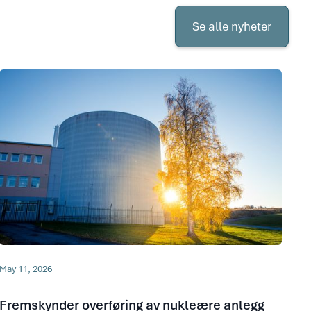
Se
alle
Se alle nyheter
nyheter
May 11, 2026
Fremskynder overføring av nukleære anlegg