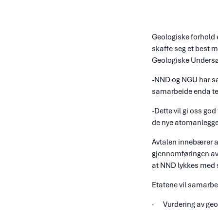
Geologiske forhold 
skaffe seg et best
Geologiske Undersø
-NND og NGU har sama
samarbeide enda tett
-Dette vil gi oss g
de nye atomanleggen
Avtalen innebærer at
gjennomføringen av
at NND lykkes med
Etatene vil samarbe
· Vurdering av geolo