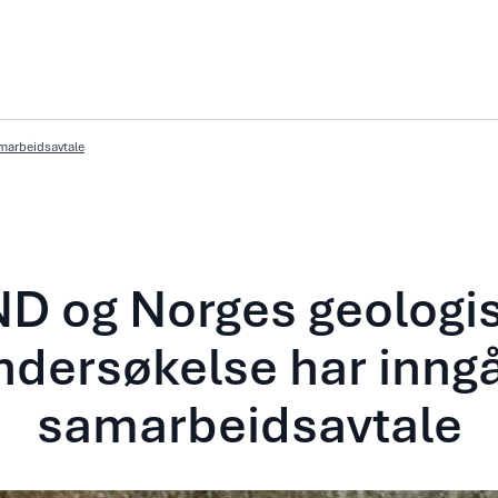
marbeidsavtale
D og Norges geologi
ndersøkelse har inngå
samarbeidsavtale