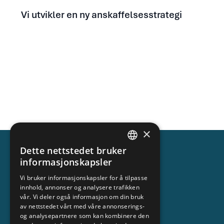
Vi utvikler en ny anskaffelsesstrategi
×
Dette nettstedet bruker
NORWEGIAN
informasjonskapsler
ENGLISH
Vi bruker informasjonskapsler for å tilpasse
innhold, annonser og analysere trafikken
vår. Vi deler også informasjon om din bruk
TRYGG
av nettstedet vårt med våre annonserings-
og analysepartnere som kan kombinere den