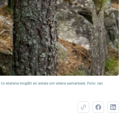
o etatene inngått en avtale om videre samarbeid. Foto: Jan