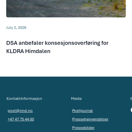
July 2, 2026
DSA anbefaler konsesjonsoverføring for
KLDRA Himdalen
Kontaktinformasjon
Media
post@nnd.no
Postjournal
+47 47 75 44 00
Pressehenvendelser
Pressebilder