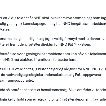
er en viktig faktor når NND skal lokalisere nye atomanlegg som lag
 mulig geologisk kunnskapsgrunnlag har NND inngått samarbeidsa
kelse.
rbeidet godt tidligere og jeg er veldig fornøyd med at denne avtal
ere i fremtiden, forteller direktør for NND Pål Mikkelsen.
od forståelse av de geologiske forholdene som kan påvirke lokalise
e NND må etablere i fremtiden, fortsetter han.
 NGU vil være en faglig bistandsyter og rådgiver for NND. NGU vil 
 de nødvendige geologiske undersøkelsene og FoU-oppgavene som
 samfunnsoppdraget.
ide på områder der det er hensiktsmessig. Slike områder vil for e
giske forhold som er relevant for lagring eller deponering av radio