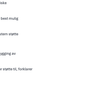
iske
 best mulig
stern støtte
bygging av
tøtte til, forklarer