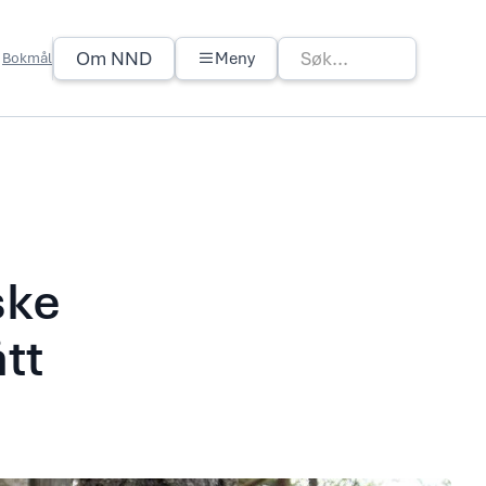
Om NND
Meny
Bokmål
ske
tt