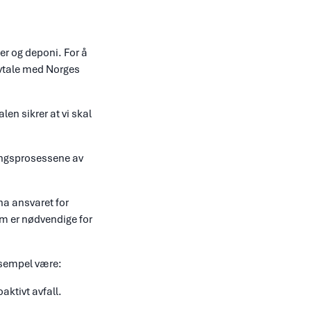
er og deponi. For å
vtale med Norges
en sikrer at vi skal
ringsprosessene av
ha ansvaret for
 er nødvendige for
ksempel være:
aktivt avfall.