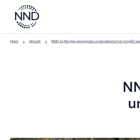
Hjem
Aktuelt
NND og Norges geologiske undersøkelse har inngått sa
NN
u