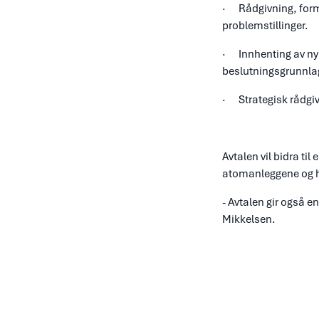
· Rådgivning, form
problemstillinger.
· Innhenting av ny 
beslutningsgrunnla
· Strategisk rådgivn
Avtalen vil bidra ti
atomanleggene og hå
- Avtalen gir også 
Mikkelsen.