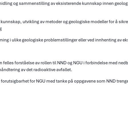
idling og sammenstilling av eksisterende kunnskap innen geolog
kunnskap, utvikling av metoder og geologiske modeller for å sikre
g
ing i ulike geologiske problemstillinger eller ved innhenting av ek
l en felles forståelse av rollen til NND og NGU i forbindelse med ned
ndtering av det radioaktive avfallet.
en forutsigbarhet for NGU med tanke på oppgavene som NND trenger s