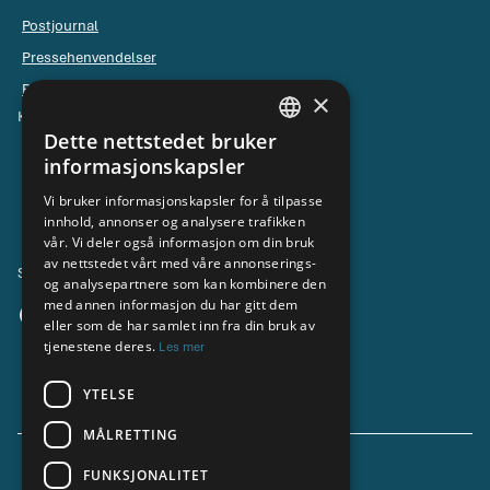
Postjournal
Pressehenvendelser
Pressebilder
×
Kontakt NND
Dette nettstedet bruker
NORWEGIAN
Ledelsen
informasjonskapsler
ENGLISH
Kontaktskjema for universell utforming
Vi bruker informasjonskapsler for å tilpasse
innhold, annonser og analysere trafikken
vår. Vi deler også informasjon om din bruk
av nettstedet vårt med våre annonserings-
Sosiale medier
og analysepartnere som kan kombinere den
med annen informasjon du har gitt dem
eller som de har samlet inn fra din bruk av
tjenestene deres.
Les mer
YTELSE
MÅLRETTING
FUNKSJONALITET
Cookie Policy